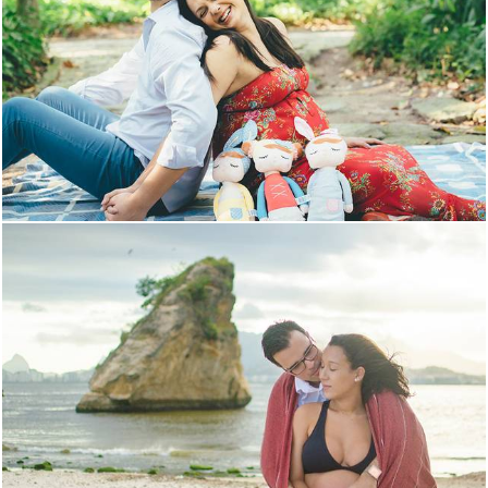
2367
2
2157
0