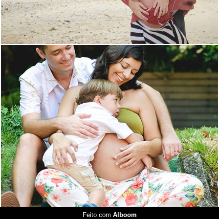
4406
0
Feito com
Alboom