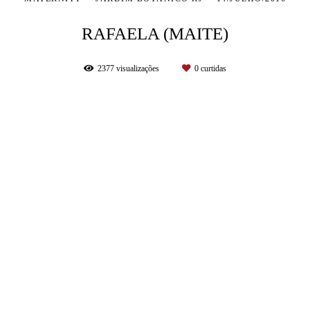
RAFAELA (MAITE)
2377
visualizações
0
curtidas